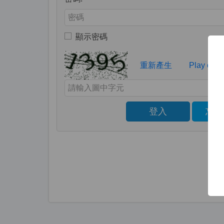
Enter your password
顯示密碼
Toggle to show or hide your password
Verification Code
重新產生
Play capt
Enter the characters shown in the image above
登入
忘記
Click to sign in with your