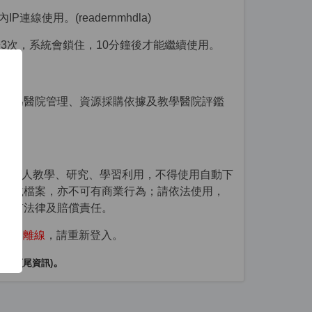
院內IP連線使用。
(
readernmhdla)
錯3次，系統會鎖住，10分鐘後才能繼續使用
。
錄做為醫院管理、資源採購依據及教學醫院評鑑
：為個人教學、研究、學習利用，不得使用自動下
的下載檔案，亦不可有商業行為；請依法使用，
負所有法律及賠償責任。
將自動離線
，請重新登入。
絡
(
。
頁尾資訊)