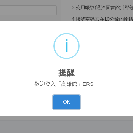
3.公用帳號(逕洽圖書館) 限
4.帳號密碼若在10分鐘內輸
個人資料蒐集告知聲明
i
cha audio
遵照資安規則處理。使用紀
等需求應用。
使用須知
帳號
提醒
1.下載文獻請遵守著作權法
 username and password
載軟體連續、大量、有系統
歡迎登入「高雄館」ERS！
如有違法情事，須由當事人
2.系統
超過30分鐘未有動作
OK
3.有任何問題，請與圖書館聯