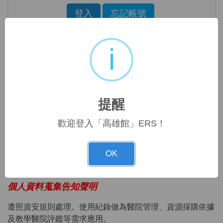
Enter the characters shown in the image above
登入
忘記帳號
Click to sign in with your username and pas
i
登入說明
1.輸入
圖書館
借書證號及密碼，即可登入使用。
2.
本館未接受線上註冊申請帳號，需求者請洽館員。
提醒
3.公用帳號(逕洽圖書館) 限院內IP連線使用。
(
歡迎登入「高雄館」ERS！
readernmhdla)
4.帳號密碼若在10分鐘內輸錯3次，系統會鎖住，10分鐘後
OK
才能繼續使用
。
個人資料蒐集告知聲明
遵照資安規則處理。使用紀錄做為醫院管理、資源採購依據
及教學醫院評鑑等需求應用。