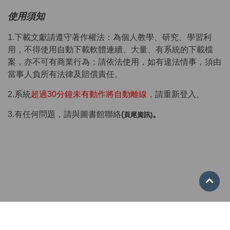
使用須知
1.下載文獻請遵守著作權法：為個人教學、研究、學習利
用，不得使用自動下載軟體連續、大量、有系統的下載檔
案，亦不可有商業行為；請依法使用，如有違法情事，須由
當事人負所有法律及賠償責任。
2.系統
超過30分鐘未有動作將自動離線
，請重新登入。
3.有任何問題，請與圖書館聯絡
(
。
頁尾資訊)
Go 