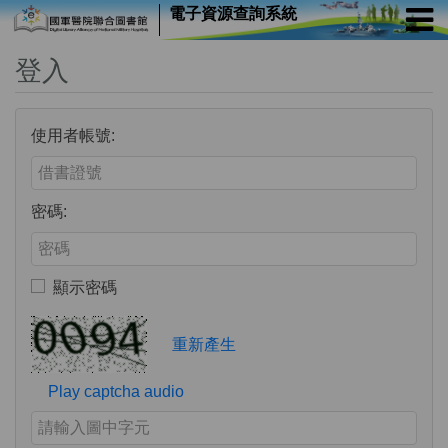
電子資源查詢系統
登入
使用者帳號:
Enter your username or email address
密碼:
Enter your password
顯示密碼
Toggle to show or hide your password
Verification Code
重新產生
Play captcha audio