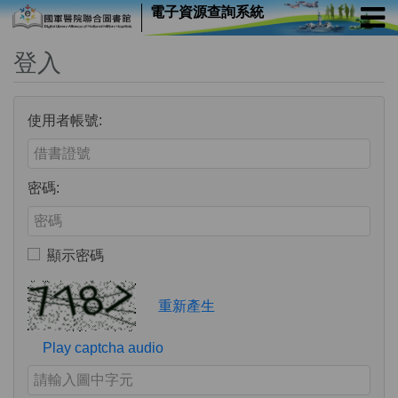
電子資源查詢系統
登入
使用者帳號:
Enter your username or email address
密碼:
Enter your password
顯示密碼
Toggle to show or hide your password
Verification Code
重新產生
Play captcha audio