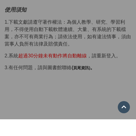
使用須知
1.下載文獻請遵守著作權法：為個人教學、研究、學習利
用，不得使用自動下載軟體連續、大量、有系統的下載檔
案，亦不可有商業行為；請依法使用，如有違法情事，須由
當事人負所有法律及賠償責任。
2.系統
超過30分鐘未有動作將自動離線
，請重新登入。
3.有任何問題，請與圖書館聯絡
(
。
頁尾資訊)
Go 