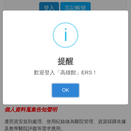
Enter the characters shown in the image above
登入
忘記帳號
Click to sign in with your username and pas
i
登入說明
1.輸入
圖書館
借書證號及密碼，即可登入使用。
2.
本館未接受線上註冊申請帳號，需求者請洽館員。
提醒
3.公用帳號(逕洽圖書館) 限院內IP連線使用。
(
歡迎登入「高雄館」ERS！
readernmhdla)
4.帳號密碼若在10分鐘內輸錯3次，系統會鎖住，10分鐘後
OK
才能繼續使用
。
個人資料蒐集告知聲明
遵照資安規則處理。使用紀錄做為醫院管理、資源採購依據
及教學醫院評鑑等需求應用。